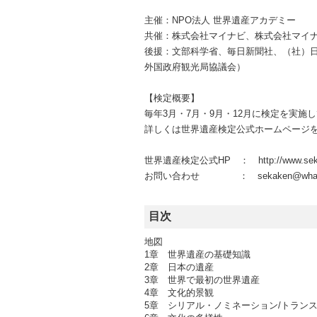
主催：NPO法人 世界遺産アカデミー
共催：株式会社マイナビ、株式会社マイ
後援：文部科学省、毎日新聞社、（社）日本
外国政府観光局協議会）
【検定概要】
毎年3月・7月・9月・12月に検定を実施
詳しくは世界遺産検定公式ホームページ
世界遺産検定公式HP ： http://www.sekak
お問い合わせ ： sekaken@wha.or
目次
地図
1章 世界遺産の基礎知識
2章 日本の遺産
3章 世界で最初の世界遺産
4章 文化的景観
5章 シリアル・ノミネーション/トラン