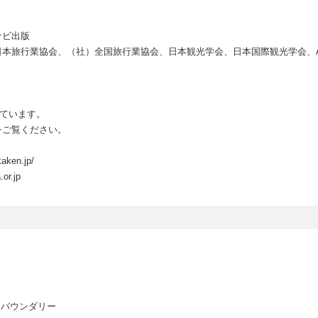
ナビ出版
旅行業協会、（社）全国旅行業協会、日本観光学会、日本国際観光学会、ANTO
しています。
をご覧ください。
en.jp/
.jp
スバウンダリー