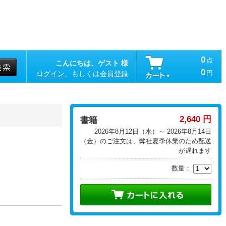
0
点
こんにちは、ゲスト 様
0
円
ログイン
、もしくは
会員登録
2,640 円
書籍
2026年8月12日（水）～ 2026年8月14日
（金）のご注文は、弊社夏季休業のため配送
が遅れます
数量：