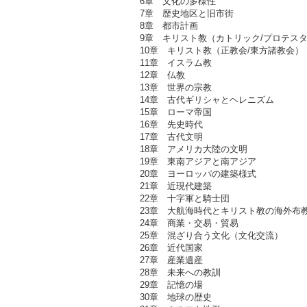
6章 文化の多様性
7章 歴史地区と旧市街
8章 都市計画
9章 キリスト教（カトリック/プロテス
10章 キリスト教（正教会/東方諸教会）
11章 イスラム教
12章 仏教
13章 世界の宗教
14章 古代ギリシャとヘレニズム
15章 ローマ帝国
16章 先史時代
17章 古代文明
18章 アメリカ大陸の文明
19章 東南アジアと南アジア
20章 ヨーロッパの建築様式
21章 近現代建築
22章 十字軍と騎士団
23章 大航海時代とキリスト教の海外布
24章 商業・交易・貿易
25章 混ざり合う文化（文化交流）
26章 近代国家
27章 産業遺産
28章 未来への教訓
29章 記憶の場
30章 地球の歴史