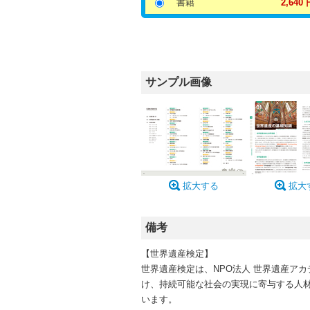
書籍
2,640 
サンプル画像
拡大する
拡大
備考
【世界遺産検定】
世界遺産検定は、NPO法人 世界遺産ア
け、持続可能な社会の実現に寄与する人材
います。