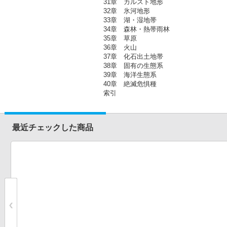
31章 カルスト地形
32章 氷河地形
33章 湖・湿地帯
34章 森林・熱帯雨林
35章 草原
36章 火山
37章 化石出土地帯
38章 固有の生態系
39章 海洋生態系
40章 絶滅危惧種
索引
最近チェックした商品