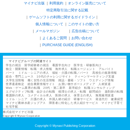
マイナビ出版
利用規約
オンライン販売について
特定商取引法に関する記載
ゲームソフトの利用に関するガイドライン
｜
個人情報について
このサイトの使い方
メールマガジン
広告出稿について
よくあるご質問
お問い合わせ
PURCHASE GUIDE (ENGLISH)
マイナビグループの関連サイト
学生の就活
留学経験者の就活
看護学生向け
医学生・研修医向け
独立・開業情報
転職・求人情報
海外求人
転職エージェント
アルバイト
パート
ミドル・シニアの求人
福祉・介護の転職／パート
高校生の進路情報
総合・専門ニュース
10代のチャレンジサイト
ティーンマーケティング支援
大学生活情報
働く女性の生活情報
雑誌・書籍・ソフト
ウエディング情報
世界遺産検定
総合農業情報サイト
お買い物サポートメディア
人材派遣
Web・ゲーム業界の転職
20代・第二新卒
新卒紹介
転職コンサルティング
エグゼクティブ転職
会計士の転職
税理士の求人・転職
顧問紹介
薬剤師の転職
看護師の求人
コメディカル求人
医師の求人
保育士の求人
無期雇用派遣
ミドル・シニア
介護の求人
外国人材の紹介
研修サービス
発送代行
健康経営
マイナビ農林水産ジョブアス
障害者に特化した求人紹介サービス
マイナビ子育て
社宅手配
株式会社マイナビ出版
Copyright © Mynavi Corporation
Copyright © Mynavi Publishing Corporation