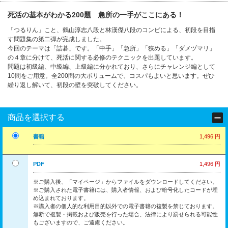
死活の基本がわかる200題 急所の一手がここにある！
「つるりん」こと、鶴山淳志八段と林漢傑八段のコンビによる、初段を目指
す問題集の第二弾が完成しました。
今回のテーマは「詰碁」です。「中手」「急所」「狭める」「ダメヅマリ」
の４章に分けて、死活に関する必修のテクニックを出題しています。
問題は初級編、中級編、上級編に分かれており、さらにチャレンジ編として
10問をご用意。全200問の大ボリュームで、コスパもよいと思います。ぜひ
繰り返し解いて、初段の壁を突破してください。
商品を選択する
書籍
1,496 円
PDF
1,496 円
※ご購入後、「マイページ」からファイルをダウンロードしてください。
※ご購入された電子書籍には、購入者情報、および暗号化したコードが埋
め込まれております。
※購入者の個人的な利用目的以外での電子書籍の複製を禁じております。
無断で複製・掲載および販売を行った場合、法律により罰せられる可能性
もございますので、ご遠慮ください。