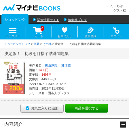
マイナビBOOKS
こんにちは、
ゲスト様
ショッピング
関連情報サイト
編集部ブログ
0
カテゴリー
カート
お気に入り
会員登録
ログイン
ショッピングトップ
>
囲碁
>
その他
> 決定版！ 初段を目指す詰碁問題集
決定版！ 初段を目指す詰碁問題集
著作者名：
鶴山淳志
、
林漢傑
価格：
1496円
電子版：
1496円
文庫判：440ページ
ISBN：978-4-8399-8168-6
発売日：2022年11月30日
シリーズ名：囲碁人ブックス
お気に入りに追加
商品を選択する
内容紹介