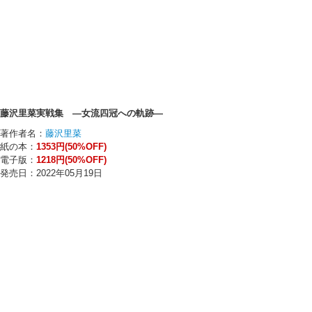
藤沢里菜実戦集 ―女流四冠への軌跡―
著作者名：
藤沢里菜
紙の本：
1353円(50%OFF)
電子版：
1218円(50%OFF)
発売日：2022年05月19日