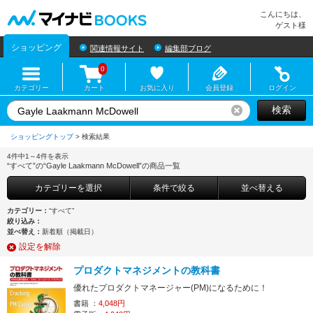
マイナビBOOKS
こんにちは、
ゲスト様
ショッピング
関連情報サイト
編集部ブログ
0
カテゴリー
カート
お気に入り
会員登録
ログイン
検索
リセット
ショッピングトップ
>
4件中1～4件を表示
“すべて”の“Gayle Laakmann McDowell”の商品一覧
カテゴリーを選択
条件で絞る
並べ替える
カテゴリー：
“すべて”
絞り込み：
並べ替え：
新着順（掲載日）
設定を解除
プロダクトマネジメントの教科書
優れたプロダクトマネージャー(PM)になるために！
書籍 ：
4,048円