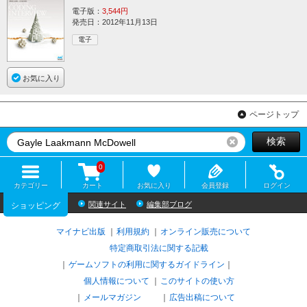
電子版：
3,544円
発売日：2012年11月13日
電子
お気に入り
ページトップ
検索
リセット
0
カテゴリー
カート
お気に入り
会員登録
ログイン
関連サイト
編集部ブログ
ショッピング
マイナビ出版
利用規約
オンライン販売について
特定商取引法に関する記載
ゲームソフトの利用に関するガイドライン
｜
個人情報について
このサイトの使い方
メールマガジン
広告出稿について