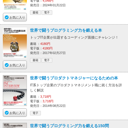
電子版：
4,048円
発売日：2024年01月22日
書籍
電子
お気に入り
世界で闘うプログラミング力を鍛える本
トップIT企業が出題するコーディング面接にチャレンジ！
書籍 ：
4180円
電子版：
4180円
発売日：2017年02月27日
書籍
電子
お気に入り
世界で闘うプロダクトマネジャーになるための本
IT系トップ企業のプロダクトマネジメント職に就く方法を詳
しく解説
書籍 ：
3,718円
電子版：
3,718円
発売日：2014年08月22日
お気に入り
電子
世界で闘うプログラミング力を鍛える150問