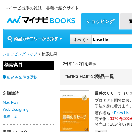
マイナビ出版の雑誌・書籍の紹介サイト
マイナビBOOKS
ショッピング
商品カテゴリーから探す
すべて
ショッピングトップ
> 検索結果
2件中1～2件を表示
検索条件
“Erika Hall”の商品一覧
絞込み条件を選択
定期購読
最善のリサーチ（リ
プロダクト開発にお
Mac Fan
手法を身に着けよう
Web Designing
著作者名：
Erika Hall
将棋世界
電子版：
1370円(50%
発売日：2024年07月