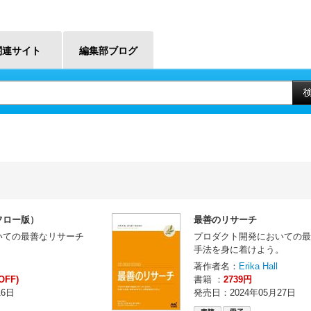
関連サイト
編集部ブログ
フロー版）
最善のリサーチ
いての最善なリサーチ
プロダクト開発においての最
。
手法を身に着けよう。
著作者名：
Erika Hall
OFF)
書籍 ：
2739円
16日
発売日：2024年05月27日