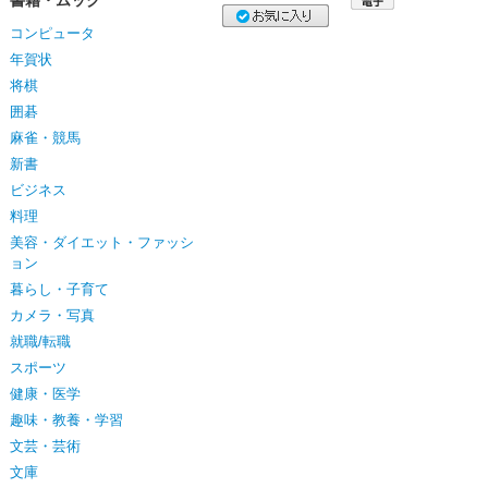
書籍・ムック
コンピュータ
年賀状
将棋
囲碁
麻雀・競馬
新書
ビジネス
料理
美容・ダイエット・ファッシ
ョン
暮らし・子育て
カメラ・写真
就職/転職
スポーツ
健康・医学
趣味・教養・学習
文芸・芸術
文庫