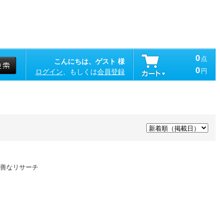
0
点
こんにちは、ゲスト 様
0
円
ログイン
、もしくは
会員登録
善なリサーチ