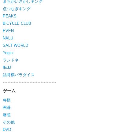
まちがいさがしキング
点つなぎキング
PEAKS
BiCYCLE CLUB
EVEN
NALU
SALT WORLD
Yogini
ランドネ
flick!
詰将棋パラダイス
ゲーム
将棋
囲碁
麻雀
その他
DVD