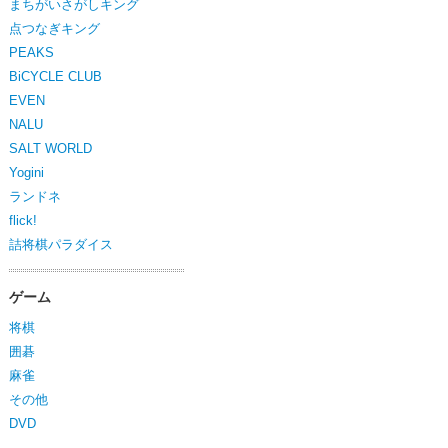
まちがいさがしキング
点つなぎキング
PEAKS
BiCYCLE CLUB
EVEN
NALU
SALT WORLD
Yogini
ランドネ
flick!
詰将棋パラダイス
ゲーム
将棋
囲碁
麻雀
その他
DVD