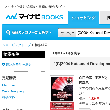
マイナビ出版の雑誌・書籍の紹介サイト
マイナビBOOKS
ショッピング
商品カテゴリーから探す
すべて
ショッピングトップ
> 検索結果
1件中1～1件を表示
検索条件
“(C)2004 Katsunari Develop
絞込み条件を選択
定期購読
白江治彦 定石だけ
問題集
Mac Fan
アマの弱点を克服す
Web Designing
授！
将棋世界
価格：
4,224円
発売日：2004年07月