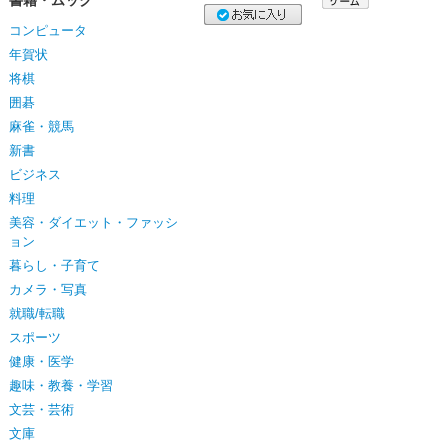
書籍・ムック
コンピュータ
年賀状
将棋
囲碁
麻雀・競馬
新書
ビジネス
料理
美容・ダイエット・ファッシ
ョン
暮らし・子育て
カメラ・写真
就職/転職
スポーツ
健康・医学
趣味・教養・学習
文芸・芸術
文庫