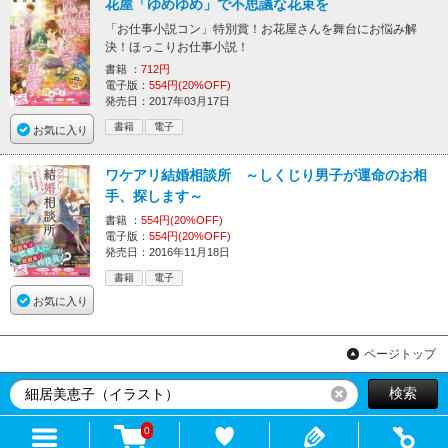
花屋「ゆめゆめ」で不思議な花束を
「お仕事小説コン」特別賞！お花屋さんを舞台にお悩み解
決！ほっこりお仕事小説！
書籍 ：
712円
電子版：
554円(20%OFF)
発売日：2017年03月17日
書籍
電子
お気に入り
ワケアリ結婚相談所 ～しくじり男子が運命のお相
手、探します～
書籍 ：
554円(20%OFF)
電子版：
554円(20%OFF)
発売日：2016年11月18日
書籍
電子
お気に入り
ページトップ
検索
リセット
0