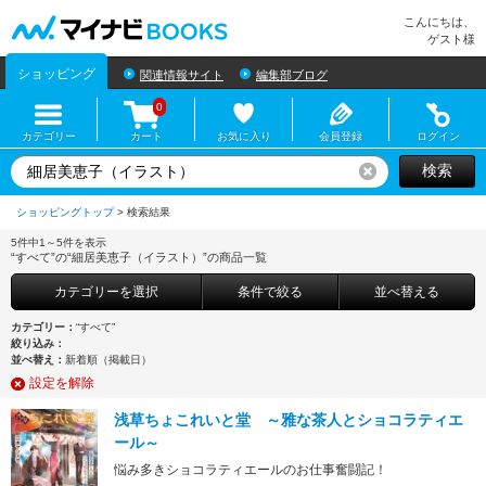
マイナビBOOKS
こんにちは、
ゲスト様
ショッピング
関連情報サイト
編集部ブログ
0
カテゴリー
カート
お気に入り
会員登録
ログイン
検索
リセット
ショッピングトップ
>
5件中1～5件を表示
“すべて”の“細居美恵子（イラスト）”の商品一覧
カテゴリーを選択
条件で絞る
並べ替える
カテゴリー：
“すべて”
絞り込み：
並べ替え：
新着順（掲載日）
設定を解除
浅草ちょこれいと堂 ～雅な茶人とショコラティエ
ール～
悩み多きショコラティエールのお仕事奮闘記！