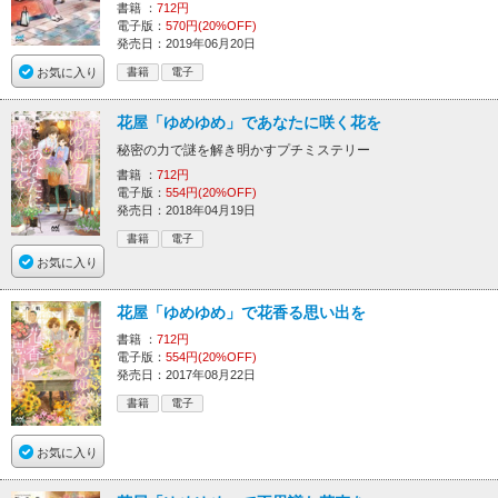
書籍 ：
712円
電子版：
570円(20%OFF)
発売日：2019年06月20日
お気に入り
書籍
電子
花屋「ゆめゆめ」であなたに咲く花を
秘密の力で謎を解き明かすプチミステリー
書籍 ：
712円
電子版：
554円(20%OFF)
発売日：2018年04月19日
書籍
電子
お気に入り
花屋「ゆめゆめ」で花香る思い出を
書籍 ：
712円
電子版：
554円(20%OFF)
発売日：2017年08月22日
書籍
電子
お気に入り