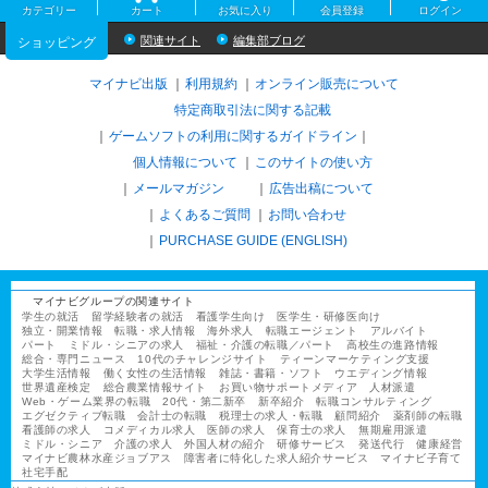
カテゴリー
カート
お気に入り
会員登録
ログイン
関連サイト
編集部ブログ
ショッピング
マイナビ出版
利用規約
オンライン販売について
特定商取引法に関する記載
ゲームソフトの利用に関するガイドライン
｜
個人情報について
このサイトの使い方
メールマガジン
広告出稿について
よくあるご質問
お問い合わせ
PURCHASE GUIDE (ENGLISH)
マイナビグループの関連サイト
学生の就活
留学経験者の就活
看護学生向け
医学生・研修医向け
独立・開業情報
転職・求人情報
海外求人
転職エージェント
アルバイト
パート
ミドル・シニアの求人
福祉・介護の転職／パート
高校生の進路情報
総合・専門ニュース
10代のチャレンジサイト
ティーンマーケティング支援
大学生活情報
働く女性の生活情報
雑誌・書籍・ソフト
ウエディング情報
世界遺産検定
総合農業情報サイト
お買い物サポートメディア
人材派遣
Web・ゲーム業界の転職
20代・第二新卒
新卒紹介
転職コンサルティング
エグゼクティブ転職
会計士の転職
税理士の求人・転職
顧問紹介
薬剤師の転職
看護師の求人
コメディカル求人
医師の求人
保育士の求人
無期雇用派遣
ミドル・シニア
介護の求人
外国人材の紹介
研修サービス
発送代行
健康経営
マイナビ農林水産ジョブアス
障害者に特化した求人紹介サービス
マイナビ子育て
社宅手配