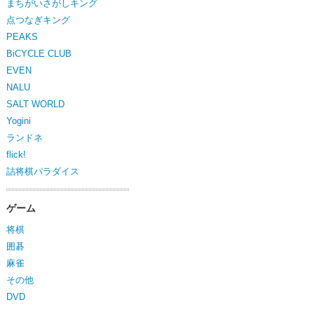
まちがいさがしキング
点つなぎキング
PEAKS
BiCYCLE CLUB
EVEN
NALU
SALT WORLD
Yogini
ランドネ
flick!
詰将棋パラダイス
ゲーム
将棋
囲碁
麻雀
その他
DVD