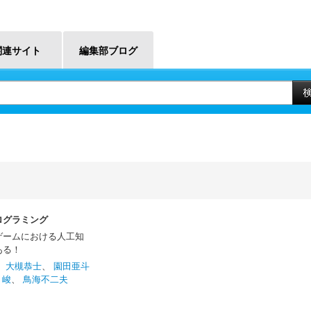
関連サイト
編集部ブログ
ログラミング
ゲームにおける人工知
ある！
、
大槻恭士
、
園田亜斗
 峻
、
鳥海不二夫