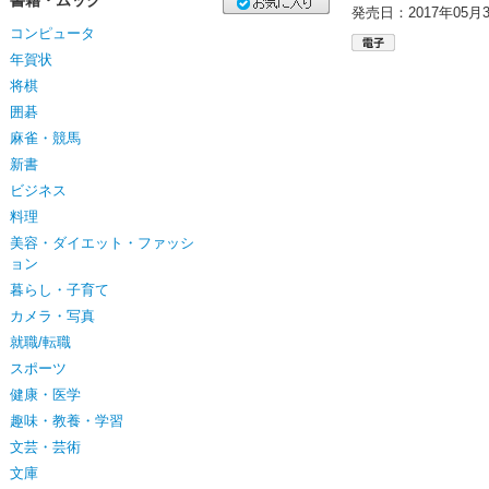
書籍・ムック
発売日：2017年05月
コンピュータ
年賀状
将棋
囲碁
麻雀・競馬
新書
ビジネス
料理
美容・ダイエット・ファッシ
ョン
暮らし・子育て
カメラ・写真
就職/転職
スポーツ
健康・医学
趣味・教養・学習
文芸・芸術
文庫