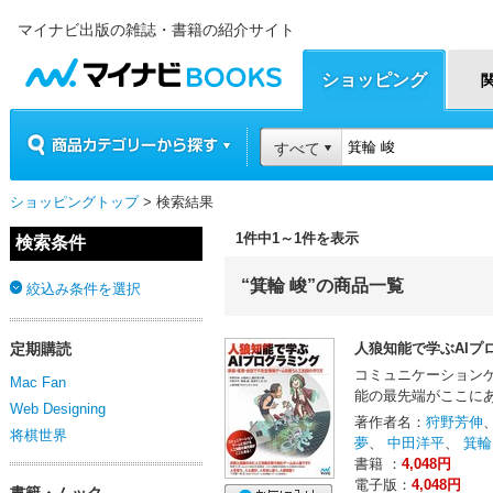
マイナビ出版の雑誌・書籍の紹介サイト
マイナビBOOKS
ショッピング
商品カテゴリーから探す
すべて
ショッピングトップ
> 検索結果
1件中1～1件を表示
検索条件
“箕輪 峻”の商品一覧
絞込み条件を選択
定期購読
人狼知能で学ぶAIプ
コミュニケーション
Mac Fan
能の最先端がここに
Web Designing
著作者名：
狩野芳伸
将棋世界
夢
、
中田洋平
、
箕輪
書籍 ：
4,048円
電子版：
4,048円