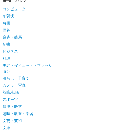
書籍・ムック
コンピュータ
年賀状
将棋
囲碁
麻雀・競馬
新書
ビジネス
料理
美容・ダイエット・ファッシ
ョン
暮らし・子育て
カメラ・写真
就職/転職
スポーツ
健康・医学
趣味・教養・学習
文芸・芸術
文庫