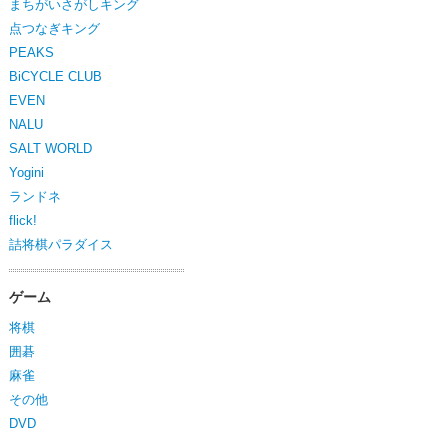
まちがいさがしキング
点つなぎキング
PEAKS
BiCYCLE CLUB
EVEN
NALU
SALT WORLD
Yogini
ランドネ
flick!
詰将棋パラダイス
ゲーム
将棋
囲碁
麻雀
その他
DVD