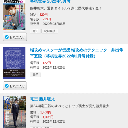
将棋世界 2022年9月号
藤井聡太、通算タイトル９期は歴代単独９位！
雑誌：
820円
電子版：
713円
発売日：2022年08月03日
電子
定期購読
お気に入り
端攻めマスターが伝授 端攻めのテクニック 井出隼
平五段（将棋世界2022年2月号付録）
電子版：
122円
発売日：2021年12月28日
電子
お気に入り
竜王 藤井聡太
第34期竜王戦のすべてとトップ棋士が見た藤井聡太
書籍 ：
1,408円
電子版：
1,408円
発売日：2021年12月27日