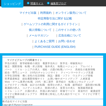
関連サイト
編集部ブログ
ショッピング
マイナビ出版
利用規約
オンライン販売について
特定商取引法に関する記載
ゲームソフトの利用に関するガイドライン
｜
個人情報について
このサイトの使い方
メールマガジン
広告出稿について
よくあるご質問
お問い合わせ
PURCHASE GUIDE (ENGLISH)
マイナビグループの関連サイト
学生の就活
留学経験者の就活
看護学生向け
医学生・研修医向け
独立・開業情報
転職・求人情報
海外求人
転職エージェント
アルバイト
パート
ミドル・シニアの求人
福祉・介護の転職／パート
高校生の進路情報
総合・専門ニュース
10代のチャレンジサイト
ティーンマーケティング支援
大学生活情報
働く女性の生活情報
雑誌・書籍・ソフト
ウエディング情報
世界遺産検定
総合農業情報サイト
お買い物サポートメディア
人材派遣
Web・ゲーム業界の転職
20代・第二新卒
新卒紹介
転職コンサルティング
エグゼクティブ転職
会計士の転職
税理士の求人・転職
顧問紹介
薬剤師の転職
看護師の求人
コメディカル求人
医師の求人
保育士の求人
無期雇用派遣
ミドル・シニア
介護の求人
外国人材の紹介
研修サービス
発送代行
健康経営
マイナビ農林水産ジョブアス
障害者に特化した求人紹介サービス
マイナビ子育て
社宅手配
株式会社マイナビ出版
Copyright © Mynavi Corporation