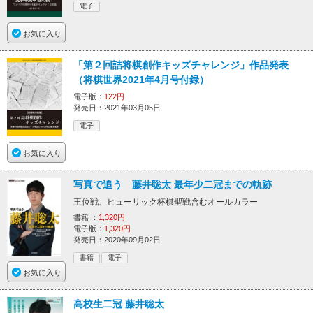
電子
お気に入り
「第２回詰将棋創作キッズチャレンジ」作品発表
（将棋世界2021年4月号付録）
電子版：
122円
発売日：2021年03月05日
電子
お気に入り
写真で追う 藤井聡太 最年少二冠までの軌跡
王位戦、ヒューリック杯棋聖戦含むオールカラー
書籍 ：
1,320円
電子版：
1,320円
発売日：2020年09月02日
書籍
電子
お気に入り
高校生二冠 藤井聡太