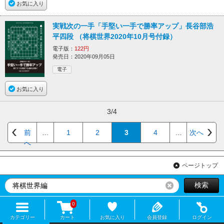
お気に入り
実戦次の一手「手堅い一手で勝率アップ」長谷部浩
平四段 （将棋世界2020年10月号付録）
電子版：
122円
発売日：2020年09月05日
電子
お気に入り
3/4
前
…
1
2
3
4
…
次へ
へ
ページトップ
検索
リセット
0
カテゴリー
カート
お気に入り
会員登録
ログイン