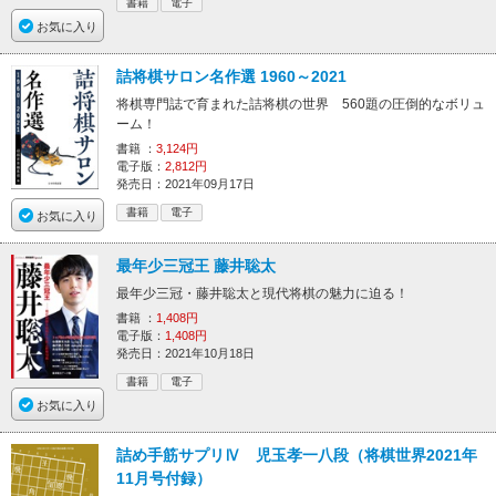
書籍
電子
お気に入り
詰将棋サロン名作選 1960～2021
将棋専門誌で育まれた詰将棋の世界 560題の圧倒的なボリュ
ーム！
書籍 ：
3,124円
電子版：
2,812円
発売日：2021年09月17日
書籍
電子
お気に入り
最年少三冠王 藤井聡太
最年少三冠・藤井聡太と現代将棋の魅力に迫る！
書籍 ：
1,408円
電子版：
1,408円
発売日：2021年10月18日
書籍
電子
お気に入り
詰め手筋サプリⅣ 児玉孝一八段（将棋世界2021年
11月号付録）