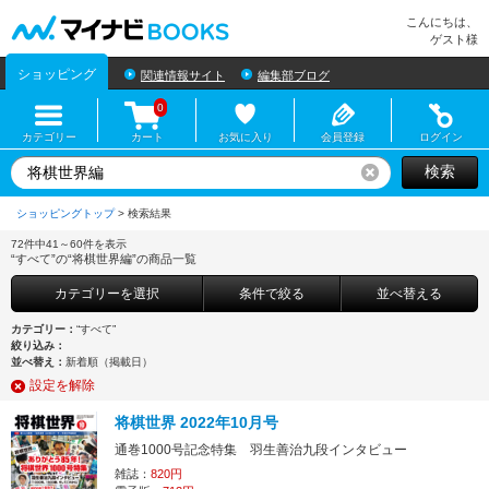
マイナビBOOKS
こんにちは、
ゲスト様
ショッピング
関連情報サイト
編集部ブログ
0
カテゴリー
カート
お気に入り
会員登録
ログイン
検索
リセット
ショッピングトップ
>
72件中41～60件を表示
“すべて”の“将棋世界編”の商品一覧
カテゴリーを選択
条件で絞る
並べ替える
カテゴリー：
“すべて”
絞り込み：
並べ替え：
新着順（掲載日）
設定を解除
将棋世界 2022年10月号
通巻1000号記念特集 羽生善治九段インタビュー
雑誌：
820円