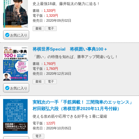
史上最強18歳、藤井聡太の魅力に迫る！
書籍 ：
1,320円
電子版：
1,320円
発売日：2020年09月02日
書籍
電子
お気に入り
将棋世界Special 将棋囲い事典100＋
「囲い」の特徴を知れば、勝率アップ間違いなし！
書籍 ：
1,760円
電子版：
1,760円
発売日：2020年12月16日
書籍
電子
お気に入り
実戦次の一手「手筋満載！ 三間飛車のエッセンス」
村田顕弘六段（将棋世界2020年11月号付録）
使える攻め筋や応用できる好手を１冊に凝縮
電子版：
122円
発売日：2020年10月05日
電子