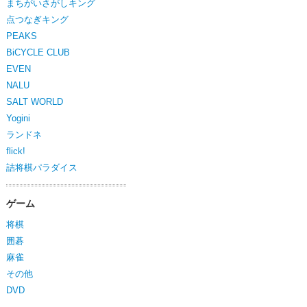
まちがいさがしキング
点つなぎキング
PEAKS
BiCYCLE CLUB
EVEN
NALU
SALT WORLD
Yogini
ランドネ
flick!
詰将棋パラダイス
ゲーム
将棋
囲碁
麻雀
その他
DVD