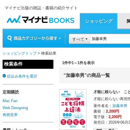
マイナビ出版の雑誌・書籍の紹介サイト
マイナビBOOKS
ショッピング
商品カテゴリーから探す
すべて
ショッピングトップ
> 検索結果
1件中1～1件を表示
検索条件
“加藤幸男”の商品一覧
絞込み条件を選択
定期購読
才能に頼らない こ
才能に頼らない再現
Mac Fan
著作者名：
加藤幸男
Web Designing
書籍 ：
2,200円
将棋世界
電子版：
2,200円
発売日：2026年06月