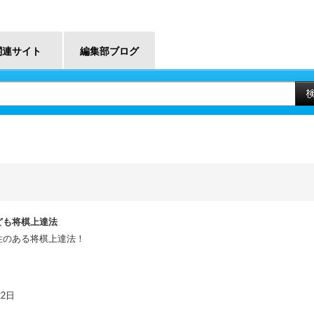
関連サイト
編集部ブログ
ども将棋上達法
性のある将棋上達法！
22日