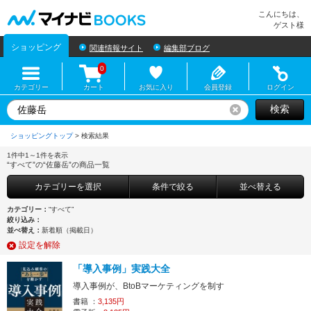
マイナビBOOKS
こんにちは、
ゲスト様
ショッピング
関連情報サイト
編集部ブログ
0
カテゴリー
カート
お気に入り
会員登録
ログイン
検索
リセット
ショッピングトップ
>
1件中1～1件を表示
“すべて”の“佐藤岳”の商品一覧
カテゴリーを選択
条件で絞る
並べ替える
カテゴリー：
“すべて”
絞り込み：
並べ替え：
新着順（掲載日）
設定を解除
「導入事例」実践大全
導入事例が、BtoBマーケティングを制す
書籍 ：
3,135円