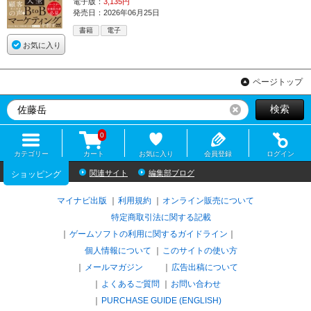
電子版：
3,135円
発売日：2026年06月25日
書籍
電子
お気に入り
ページトップ
検索
リセット
0
カテゴリー
カート
お気に入り
会員登録
ログイン
関連サイト
編集部ブログ
ショッピング
マイナビ出版
利用規約
オンライン販売について
特定商取引法に関する記載
ゲームソフトの利用に関するガイドライン
｜
個人情報について
このサイトの使い方
メールマガジン
広告出稿について
よくあるご質問
お問い合わせ
PURCHASE GUIDE (ENGLISH)