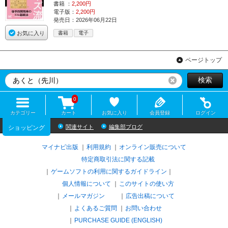
書籍 ：
2,200円
電子版：
2,200円
発売日：2026年06月22日
お気に入り
書籍
電子
ページトップ
検索
リセット
0
カテゴリー
カート
お気に入り
会員登録
ログイン
関連サイト
編集部ブログ
ショッピング
マイナビ出版
利用規約
オンライン販売について
特定商取引法に関する記載
ゲームソフトの利用に関するガイドライン
｜
個人情報について
このサイトの使い方
メールマガジン
広告出稿について
よくあるご質問
お問い合わせ
PURCHASE GUIDE (ENGLISH)