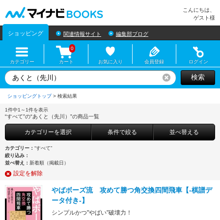
マイナビBOOKS
こんにちは、
ゲスト様
ショッピング
関連情報サイト
編集部ブログ
0
カテゴリー
カート
お気に入り
会員登録
ログイン
検索
リセット
ショッピングトップ
>
1件中1～1件を表示
“すべて”の“あくと（先川）”の商品一覧
カテゴリーを選択
条件で絞る
並べ替える
カテゴリー：
“すべて”
絞り込み：
並べ替え：
新着順（掲載日）
設定を解除
やばボーズ流 攻めて勝つ角交換四間飛車【-棋譜デ
ータ付き-】
シンプルかつ"やばい"破壊力！