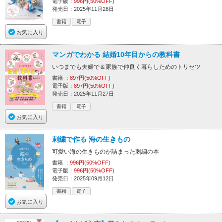
電子版：
996円(50%OFF)
発売日：2025年11月28日
書籍
電子
お気に入り
マンガでわかる 結婚10年目からの教科書
いつまでも夫婦で＆家族で仲良く暮らしためのトリセツ
書籍 ：
897円(50%OFF)
電子版：
897円(50%OFF)
発売日：2025年11月27日
書籍
電子
お気に入り
刺繍で作る 海の生きもの
可愛い海の生きものが詰まった刺繍の本
書籍 ：
996円(50%OFF)
電子版：
996円(50%OFF)
発売日：2025年09月12日
書籍
電子
お気に入り