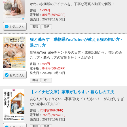
かわいさ満載のアイテムを、丁寧な写真＆動画で解説！
書籍 ：
1793円
電子版：
897円(50%OFF)
発売日：2023年11月30日
お気に入り
書籍
電子
猫と暮らす 動物系YouTuberが教える猫の飼い方・
過ごし方
動物系YouTubeチャンネルの日常・成長記録から、猫との過
ごし方・暮らし方の実例をたくさん紹介！
書籍 ：
1694円
電子版：
847円(50%OFF)
発売日：2023年10月31日
お気に入り
書籍
電子
【マイナビ文庫】家事がしやすい 暮らしの工夫
あなたの“ちょうどいい家事"教えてください！ がんばりすぎ
ない家事の工夫320
書籍 ：
755円(30%OFF)
電子版：
755円(30%OFF)
発売日：2023年10月23日
書籍
電子