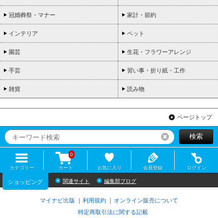
冠婚葬祭・マナー
家計・節約
インテリア
ペット
園芸
生花・フラワーアレンジ
手芸
習い事・折り紙・工作
雑貨
読み物
ページトップ
検索
リセット
0
カテゴリー
カート
お気に入り
会員登録
ログイン
関連サイト
編集部ブログ
ショッピング
マイナビ出版
利用規約
オンライン販売について
特定商取引法に関する記載