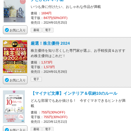
いつも身に付けたい、おしゃれな作品が満載
書籍 ：
1694円
電子版：
847円(50%OFF)
発売日：2024年03月25日
お気に入り
書籍
電子
厳選！株主優待 2024
株主優待を知り尽くした専門家が選ぶ、お手軽投資＆おすす
め株主優待はこれだ！
書籍 ：
1,573円
電子版：
1,573円
発売日：2024年01月29日
電子
お気に入り
【マイナビ文庫】インテリア＆収納10のルール
どんな部屋でもあか抜ける！ 今すぐマネできるヒントが満
載
書籍 ：
755円(30%OFF)
電子版：
755円(30%OFF)
発売日：2023年12月21日
書籍
電子
お気に入り