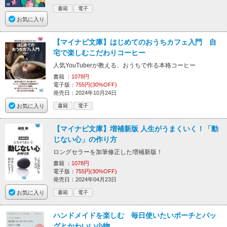
書籍
電子
お気に入り
【マイナビ文庫】はじめてのおうちカフェ入門 自
宅で楽しむこだわりコーヒー
人気YouTuberが教える、おうちで作る本格コーヒー
書籍 ：
1078円
電子版：
755円(30%OFF)
発売日：2024年10月24日
お気に入り
書籍
電子
【マイナビ文庫】増補新版 人生がうまくいく！「動
じない心」の作り方
ロングセラーを加筆修正した増補新版！
書籍 ：
1078円
電子版：
755円(30%OFF)
発売日：2024年04月23日
お気に入り
書籍
電子
ハンドメイドを楽しむ 毎日使いたいポーチとバッ
グとかわいい小物