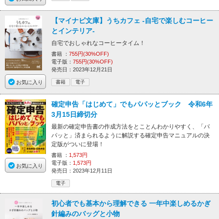
【マイナビ文庫】うちカフェ -自宅で楽しむコーヒー
とインテリア-
自宅でおしゃれなコーヒータイム！
書籍 ：
755円(30%OFF)
電子版：
755円(30%OFF)
発売日：2023年12月21日
お気に入り
書籍
電子
確定申告「はじめて」でもパパッとブック 令和6年
3月15日締切分
最新の確定申告書の作成方法をとことんわかりやすく、「パ
パッと」済まられるように解説する確定申告マニュアルの決
定版がついに登場！
書籍 ：
1,573円
電子版：
1,573円
お気に入り
発売日：2023年12月11日
電子
初心者でも基本から理解できる 一年中楽しめるかぎ
針編みのバッグと小物