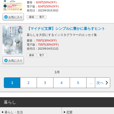
書籍 ：
924円(50%OFF)
電子版：
924円(50%OFF)
発売日：2023年05月30日
お気に入り
書籍
電子
【マイナビ文庫】シンプルに豊かに暮らすヒント
暮らしを大切にするインスタグラマーのエッセイ集
書籍 ：
755円(30%OFF)
電子版：
755円(30%OFF)
発売日：2023年04月21日
書籍
電子
お気に入り
1/8
1
2
3
4
5
…
次へ
暮らし
暮らし・生活
恋愛