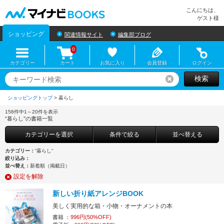
マイナビBOOKS
こんにちは、
ゲスト様
ショッピング
関連情報サイト
編集部ブログ
0
カテゴリー
カート
お気に入り
会員登録
ログイン
検索
リセット
ショッピングトップ
>
158件中1～20件を表示
“暮らし”の書籍一覧
カテゴリーを選択
条件で絞る
並べ替える
カテゴリー：
“暮らし”
絞り込み：
並べ替え：
新着順（掲載日）
設定を解除
新しい折り紙アレンジBOOK
美しく実用的な箱・小物・オーナメントの本
書籍 ：
996円(50%OFF)