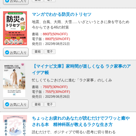
お気に入り
マンガでわかる防災のトリセツ
地震、台風、大雨、大雪...... いざというときに身を守るため
今からできる46の対策
書籍 ：
880円(50%OFF)
電子版：
880円(50%OFF)
発売日：2023年08月21日
書籍
電子
お気に入り
【マイナビ文庫】家時間が楽しくなる ラク家事のア
イデア帳
忙しくてもごきげんに進む「ラク家事」のしくみ
書籍 ：
755円(30%OFF)
電子版：
755円(30%OFF)
発売日：2023年06月26日
お気に入り
書籍
電子
ちょっとお疲れのあなたが読むだけでフワッと癒や
される本 精神科医が教えるラクな生き方
読むだけで、ポジティブで明るい思考に切り替わる