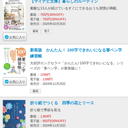
【マイナビ文庫】暮らしのルーティン
素敵な13人が続けているすぐにできるおうち習慣が満載。
書籍 ：
755円(30%OFF)
電子版：
755円(30%OFF)
発売日：2025年02月25日
書籍
電子
お気に入り
新装版 かんたん！ 100字できれいになる筆ペン字
練習帳
大好評ロングセラー「かんたん! 100字できれいになる」シリ
ーズの「筆ペン字」が新装版に！
書籍 ：
1298円
電子版：
1298円
お気に入り
発売日：2024年11月25日
書籍
折り紙でつくる 四季の花とリース
折り紙で季節を彩る
書籍 ：
1,804円
電子版：
902円(50%OFF)
発売日：2024年11月15日