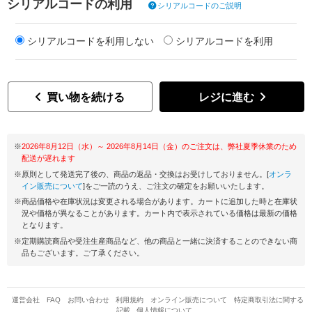
シリアルコードの利用
シリアルコードのご説明
シリアルコードを利用しない
シリアルコードを利用
買い物を続ける
レジに進む
2026年8月12日（水）～ 2026年8月14日（金）のご注文は、弊社夏季休業のため
配送が遅れます
原則として発送完了後の、商品の返品・交換はお受けしておりません。[
オンラ
イン販売について
]をご一読のうえ、ご注文の確定をお願いいたします。
商品価格や在庫状況は変更される場合があります。カートに追加した時と在庫状
況や価格が異なることがあります。カート内で表示されている価格は最新の価格
となります。
定期購読商品や受注生産商品など、他の商品と一緒に決済することのできない商
品もございます。ご了承ください。
運営会社
FAQ
お問い合わせ
利用規約
オンライン販売について
特定商取引法に関する
記載
個人情報について