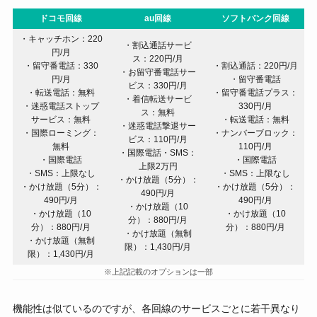
ドコモ回線
au回線
ソフトバンク回線
・キャッチホン：220
・割込通話サービ
円/月
ス：220円/月
・留守番電話：330
・割込通話：220円/月
・お留守番電話サー
円/月
・留守番電話
ビス：330円/月
・転送電話：無料
・留守番電話プラス：
・着信転送サービ
・迷惑電話ストップ
330円/月
ス：無料
サービス：無料
・転送電話：無料
・迷惑電話撃退サー
・国際ローミング：
・ナンバーブロック：
ビス：110円/月
無料
110円/月
・国際電話・SMS：
・国際電話
・国際電話
上限2万円
・SMS：上限なし
・SMS：上限なし
・かけ放題（5分）：
・かけ放題（5分）：
・かけ放題（5分）：
490円/月
490円/月
490円/月
・かけ放題（10
・かけ放題（10
・かけ放題（10
分）：880円/月
分）：880円/月
分）：880円/月
・かけ放題（無制
・かけ放題（無制
限）：1,430円/月
限）：1,430円/月
※上記記載のオプションは一部
機能性は似ているのですが、各回線のサービスごとに若干異なり