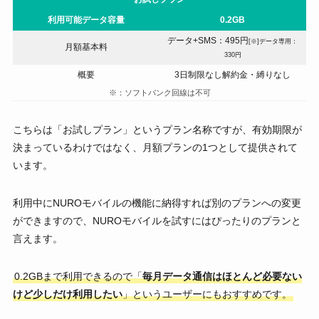
利用可能データ容量
0.2GB
データ+SMS：495円
[※]データ専用：
月額基本料
330円
概要
3日制限なし解約金・縛りなし
※：ソフトバンク回線は不可
こちらは「お試しプラン」というプラン名称ですが、有効期限が
決まっているわけではなく、月額プランの1つとして提供されて
います。
利用中にNUROモバイルの機能に納得すれば別のプランへの変更
ができますので、NUROモバイルを試すにはぴったりのプランと
言えます。
0.2GBまで利用できるので「
毎月データ通信はほとんど必要ない
けど少しだけ利用したい
」というユーザーにもおすすめです。