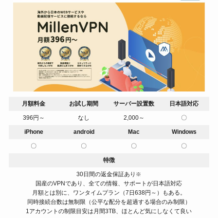
月額料金
お試し期間
サーバー設置数
日本語対応
396円～
なし
2,000～
〇
iPhone
android
Mac
Windows
〇
〇
〇
〇
特徴
30日間の返金保証あり
※
国産のVPNであり、全ての情報、サポートが日本語対応
月額とは別に、ワンタイムプラン（7日638円～）もある。
同時接続台数は無制限（公平な配分を超過する場合のみ制限）
1アカウントの制限目安は月間3TB、ほとんど気にしなくて良い