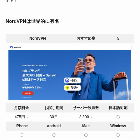
NordVPNは世界的に有名
NordVPN
おすすめ度
5
月額料金
お試し期間
サーバー設置数
日本語対応
475円～
30日
8,300～
〇
iPhone
android
Mac
Windows
〇
〇
〇
〇