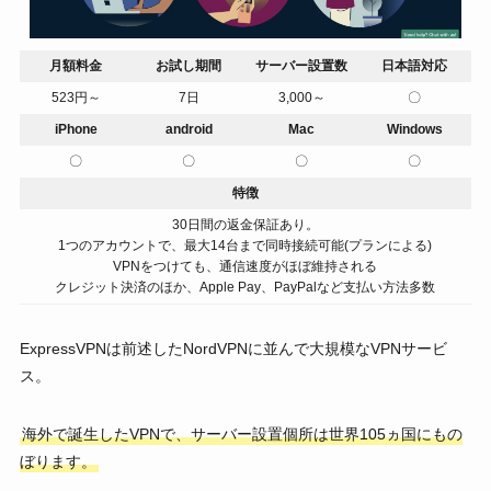
月額料金
お試し期間
サーバー設置数
日本語対応
523円～
7日
3,000～
〇
iPhone
android
Mac
Windows
〇
〇
〇
〇
特徴
30日間の返金保証あり。
1つのアカウントで、最大14台まで同時接続可能(プランによる)
VPNをつけても、通信速度がほぼ維持される
クレジット決済のほか、Apple Pay、PayPalなど支払い方法多数
ExpressVPNは前述したNordVPNに並んで大規模なVPNサービ
ス。
海外で誕生したVPNで、サーバー設置個所は世界105ヵ国にもの
ぼります。