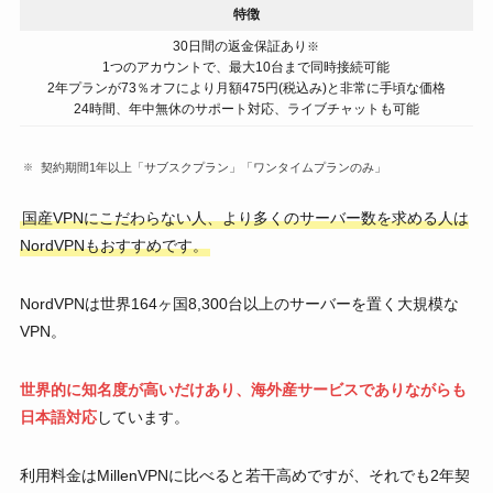
特徴
30日間の返金保証あり
※
1つのアカウントで、最大10台まで同時接続可能
2年プランが73％オフにより月額475円(税込み)と非常に手頃な価格
24時間、年中無休のサポート対応、ライブチャットも可能
契約期間1年以上「サブスクプラン」「ワンタイムプランのみ」
国産VPNにこだわらない人、より多くのサーバー数を求める人は
NordVPNもおすすめです。
NordVPNは世界164ヶ国8,300台以上のサーバーを置く大規模な
VPN。
世界的に知名度が高いだけあり、海外産サービスでありながらも
日本語対応
しています。
利用料金はMillenVPNに比べると若干高めですが、それでも2年契