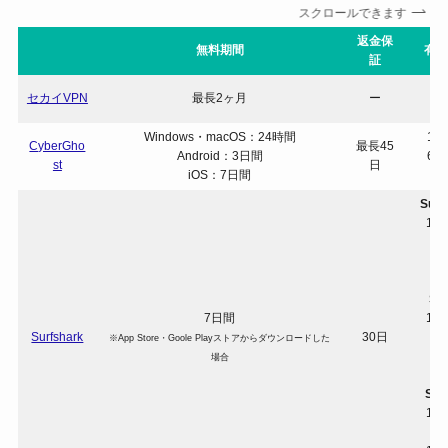
スクロールできます
返金保
無料期間
有料
証
セカイVPN
最長2ヶ月
ー
Windows・macOS：24時間
1ヶ
CyberGho
最長45
Android：3日間
6ヶ
st
日
iOS：7日間
2
Surf
1ヶ
1
2
Su
7日間
1ヶ
Surfshark
30日
※App Store・Goole Playストアからダウンロードした
1
場合
2
Sur
1ヶ