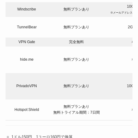
10G
Windscribe
無料プランあり
※メールアドレス登録
TunnelBear
無料プランあり
2GB
VPN Gate
完全無料
な
hide.me
無料プランあり
な
PrivadoVPN
無料プランあり
10G
無料プランあり
Hotspot Shield
な
無料トライアル期間：7日間
1ドル150円、1ユーロ160円で換算