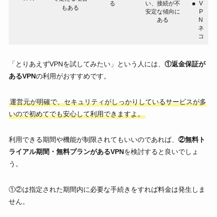
る
い、接続が不
V
もある
安定な傾向に
P
ある
N
ネ
コ
「とりあえずVPNを試してみたい」という人には、
①返金保証が
あるVPN
の利用がおすすめです。
運営元が明確で、セキュリティがしっかりしているサービスが多
いので初めてでも安心して利用できますよ。
利用できる期間や機能が制限されてもいいのであれば、
②無料ト
ライアル期間・無料プランがあるVPN
を検討すると良いでしょ
う。
①②は指定された期間内に必要な手続きをすれば料金は発生しま
せん。