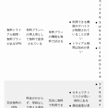
カ
イ
V
P
N
利用できる機
S
能やデバイス
ur
無料トライ
有料プランへ
が制限されて
fs
有料プラン
いることが多
アル期間・
の導入用とし
h
の機能を無
い
ar
無料プラン
て無料で提供
料で試せる
k
トライアル期
があるVPN
されている
間は短めが多
C
い
y
b
er
G
h
o
st
V
P
セキュリティ
N
リスクが高い
G
料金がかから
完全に無料
傾向にある
at
完全無料の
ず、登録なし
e
で利用でき
通信速度が遅
VPN
で使える場合