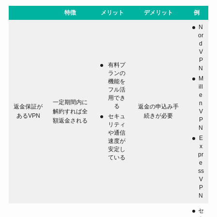
特徴
メリット
デメリット
例
N
or
d
V
P
有料プ
N
ランの
M
機能を
ill
フル活
e
用でき
一定期間内に
n
る
返金保証が
返金の申込み手
解約すれば全
V
あるVPN
続きが必要
セキュ
P
額返金される
リティ
N
や通信
E
速度が
x
安定し
pr
ている
e
ss
V
P
N
セ