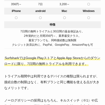
356円～
7日
3,200～
〇
iPhone
android
Mac
Windows
〇
〇
〇
〇
特徴
7日間の無料トライアルと30日間の返金保証あり。
2年契約だと月間356円～、業界最安クラス。
最安プランでも、同時接続数は無制限
クレジット決済以外に、PayPal、GooglePay、AmazonPayも可
SurfsharkではGoogle PlayストアとApple App Storeからのダウン
ロードに限り、7日間の無料トライアルを利用できます。
トライアル期間中は利用できるデバイスの種類は限られますが、
接続台数の制限はなく、有料プランと同じ機能を使える点が大き
なメリットです。
ノーログポリシーの採用はもちろん、キルスイッチ（※1）や広