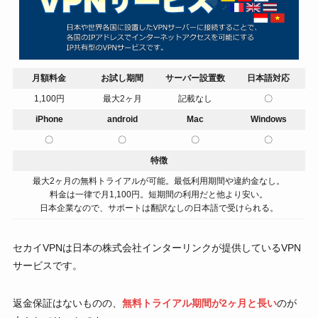
月額料金
お試し期間
サーバー設置数
日本語対応
1,100円
最大2ヶ月
記載なし
〇
iPhone
android
Mac
Windows
〇
〇
〇
〇
特徴
最大2ヶ月の無料トライアルが可能。最低利用期間や違約金なし。
料金は一律で月1,100円。短期間の利用だと他より安い。
日本企業なので、サポートは翻訳なしの日本語で受けられる。
セカイVPNは日本の株式会社インターリンクが提供しているVPN
サービスです。
返金保証はないものの、
無料トライアル期間が2ヶ月と長い
のが