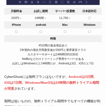
月額料金
お試し期間
サーバー設置数
日本語対応
320円～
24時間～
11,700～
〇
iPhone
android
Mac
Windows
〇
〇
〇
〇
特徴
45日間の返金保証あり
2年契約の場合月間最安値が290円と業界最安クラス
カスタマーサポートは24時間365日対応
Netflixなどのストリーミング専用サーバーがある
お試しはWindowsだと24時間だが、Androidは3日、iOSだと7日
CyberGhostには無料プランはないですが、
Androidは3日間、
iOSは7日間、Windows/MacOSは24時間の無料トライアル期間
が用意
されています。
期間は短いものの、無料トライアル期間中でもすべての機能が利