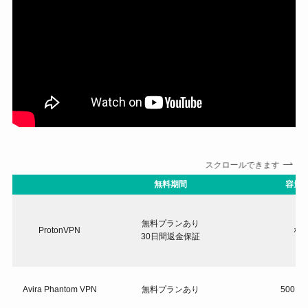
スクロールできます
無料期間
容量
無料プランあり
ProtonVPN
な
30日間返金保証
Avira Phantom VPN
無料プランあり
500M