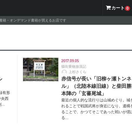
カート
0
ナル書籍・オンデマンド書籍が買えるお店です
2017.09.05
猫街乗物放浪記
上杉さくら
ル
赤信号が長い「旧柳ヶ瀬トンネ
ル」（北陸本線旧線）と柴田勝
録有形
本陣の「玄蕃尾城」
中央西
最近の個人的な流行りは山城めぐり。城
..
れることで戦国武将が身近になり、遺構
ることで、かつてそこであった戦いが偲
る...