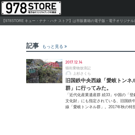
【978STORE キュー・ナナ・ハチ ストア】は市販書籍の電子版・電子オリジ
記事
もっと見る
2017.12.14
猫街乗物放浪記
上杉さくら
旧国鉄中央西線「愛岐トンネ
群」に行ってみた。
「近代化産業遺産群 続33」や国の「登
文化財」にも指定されている、旧国鉄
線「愛岐トンネル群」。2017年秋の特別.