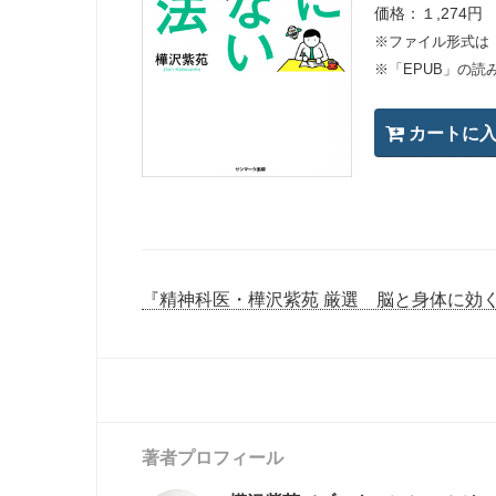
価格：１,274円
※ファイル形式は
※「EPUB」の読
『精神科医・樺沢紫苑 厳選 脳と身体に効
著者プロフィール