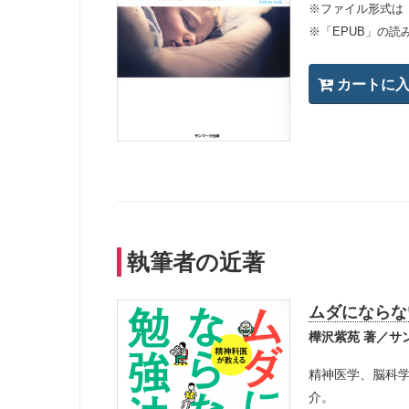
※ファイル形式は
※「EPUB」の読
執筆者の近著
ムダにならな
樺沢紫苑 著／サ
精神医学、脳科
介。