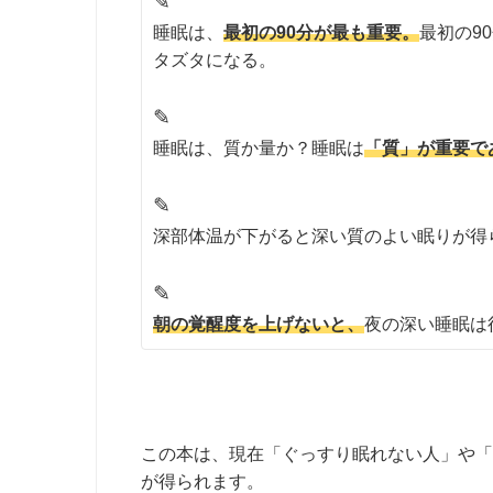
✎
睡眠は、
最初の90分が最も重要。
最初の9
タズタになる。
✎
睡眠は、質か量か？睡眠は
「質」が重要で
✎
深部体温が下がると深い質のよい眠りが得
✎
朝の覚醒度を上げないと、
夜の深い睡眠は
この本は、現在「ぐっすり眠れない人」や「
が得られます。